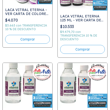
LACA VITRAL ETERNA -
VER CARTA DE COLORES
LACA VITRAL ETERNA
- ELEGIR COLOR
$4.070
125 ML - VER CARTA DE
COLORES -ELEGIR
$3.663
con
TRANSFERENCIA
$10.533
COLOR
10 % DE DESCUENTO
$9.479,70
con
TRANSFERENCIA 10 % DE
Comprar
DESCUENTO
Comprar