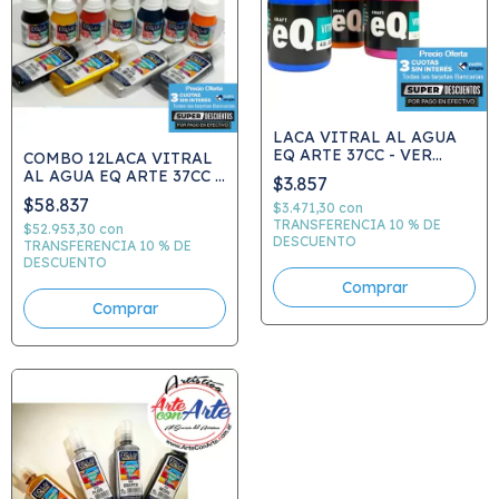
LACA VITRAL AL AGUA
EQ ARTE 37CC - VER
COMBO 12LACA VITRAL
CARTA DE COLORES -
AL AGUA EQ ARTE 37CC +
$3.857
ELEGIR COLOR
4 DELINEADORES 40CC -
$58.837
$3.471,30
con
PRECIO COMBO
TRANSFERENCIA 10 % DE
$52.953,30
con
DESCUENTO
TRANSFERENCIA 10 % DE
DESCUENTO
Comprar