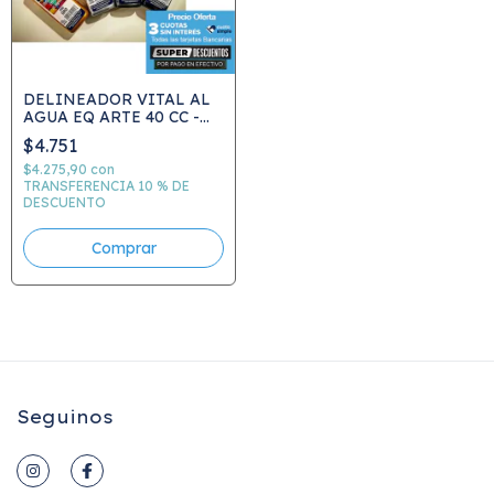
DELINEADOR VITAL AL
AGUA EQ ARTE 40 CC -
VER CARTA DE COLORES
$4.751
- ELEGIR COLOR
$4.275,90
con
TRANSFERENCIA 10 % DE
DESCUENTO
Comprar
Seguinos