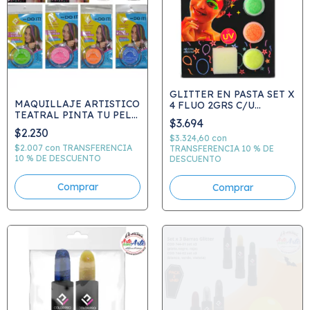
GLITTER EN PASTA SET X
MAQUILLAJE ARTISTICO
4 FLUO 2GRS C/U
TEATRAL PINTA TU PELO
MAQUILLAJE ARTISTICO
$3.694
4 GRS C784
TEATRAL C.0019
$2.230
$3.324,60
con
$2.007
con
TRANSFERENCIA
TRANSFERENCIA 10 % DE
10 % DE DESCUENTO
DESCUENTO
Comprar