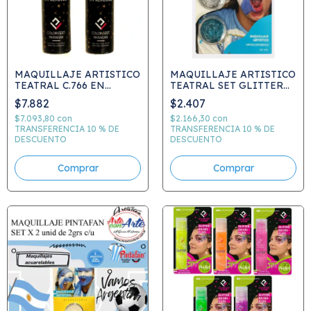
MAQUILLAJE ARTISTICO
MAQUILLAJE ARTISTICO
TEATRAL C.766 EN
TEATRAL SET GLITTER
AEROSOL
EN PASTA + STRASS +
$7.882
$2.407
ACCESORIOS COD 645
$7.093,80
con
$2.166,30
con
TRANSFERENCIA 10 % DE
TRANSFERENCIA 10 % DE
DESCUENTO
DESCUENTO
Comprar
Comprar