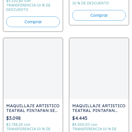
$5.320,80
con
10 % DE DESCUENTO
TRANSFERENCIA 10 % DE
DESCUENTO
MAQUILLAJE ARTISTICO
MAQUILLAJE ARTISTICO
TEATRAL PINTAFAN SET
TEATRAL PINTAFAN
BARRA 2 UNID 4 GRS
CREMA POMO
$3.098
$4.445
ARGENTINA C794
FOSFORESCENTE 10grs
BILLA EN LA
$2.788,20
con
$4.000,50
con
TRANSFERENCIA 10 % DE
OSCURIDAD
TRANSFERENCIA 10 % DE