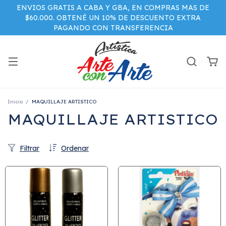
ENVIOS GRATIS A CABA Y GBA, EN COMPRAS MAS DE
$60.000. OBTENÉ UN 10% DE DESCUENTO EXTRA
PAGANDO CON TRANSFERENCIA
Inicio
/
MAQUILLAJE ARTISTICO
MAQUILLAJE ARTISTICO
Filtrar
Ordenar