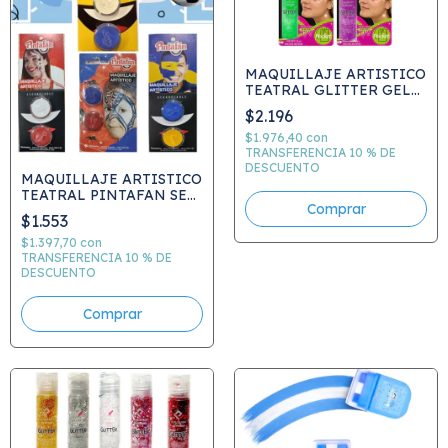
MAQUILLAJE ARTISTICO
TEATRAL GLITTER GEL
POCKET FLUO 20GRS C-
$2.196
855 - ELEGIR
$1.976,40
con
TRANSFERENCIA 10 % DE
DESCUENTO
MAQUILLAJE ARTISTICO
TEATRAL PINTAFAN SET
Comprar
X 2 unid 2 GRS C/U C013
$1.553
$1.397,70
con
TRANSFERENCIA 10 % DE
DESCUENTO
Comprar