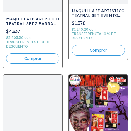
MAQUILLAJE ARTISTICO
TEATRAL SET EVENTO
MAQUILLAJE ARTISTICO
ACUA X 2 unid 2GRS C/U
$1.378
TEATRAL SET 3 BARRA
Cod.150
BRILLANTE 4 GRS C.791
$1.240,20
con
$4.337
TRANSFERENCIA 10 % DE
$3.903,30
con
DESCUENTO
TRANSFERENCIA 10 % DE
DESCUENTO
Comprar