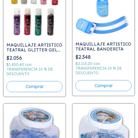
MAQUILLAJE ARTISTICO
MAQUILLAJE ARTISTICO
TEATRAL BANDERITA
TEATRAL GLITTER GEL
POCKET 20GRS C-854 -
$2.348
$2.056
ELEGIR
$2.113,20
con
$1.850,40
con
TRANSFERENCIA 10 % DE
TRANSFERENCIA 10 % DE
DESCUENTO
DESCUENTO
Comprar