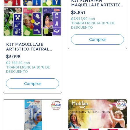
KIT PINTAFAN
MAQUILLAJE ARTISTICO
TEATRAL - CAJA JUEGO
$8.831
COD.617
$7.947,90
con
TRANSFERENCIA 10 % DE
DESCUENTO
Comprar
KIT MAQUILLAJE
ARTISTICO TEATRAL
MIX ACUA C.650
$3.098
$2.788,20
con
TRANSFERENCIA 10 % DE
DESCUENTO
Comprar