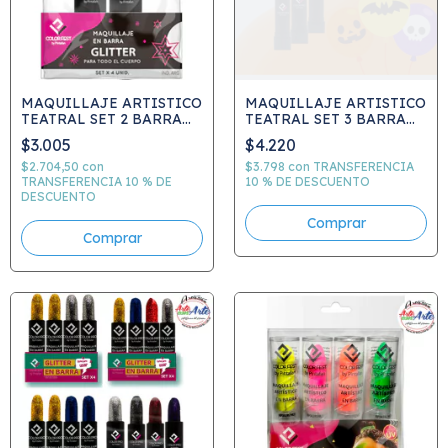
MAQUILLAJE ARTISTICO
MAQUILLAJE ARTISTICO
TEATRAL SET 2 BARRA
TEATRAL SET 3 BARRA
GLITTER 4 GRS C.745
GLITTER 4 GRS C.744
$3.005
$4.220
CELESTE PLATA
$2.704,50
con
$3.798
con
TRANSFERENCIA
TRANSFERENCIA 10 % DE
10 % DE DESCUENTO
DESCUENTO
Comprar