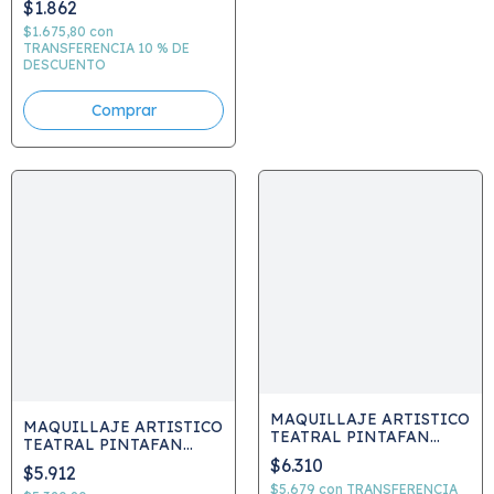
$1.862
ARTISTICO TEATRAL
COD 0015
$1.675,80
con
TRANSFERENCIA 10 % DE
DESCUENTO
Comprar
MAQUILLAJE ARTISTICO
MAQUILLAJE ARTISTICO
TEATRAL PINTAFAN
TEATRAL PINTAFAN
FIJADOR UNIVERSAL 115
MASTIC ADHESIVO PARA
$6.310
ML SPRAY C777
$5.912
EL CUERPO 16 GRS. C776
$5.679
con
TRANSFERENCIA