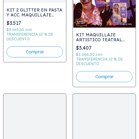
KIT 2 GLITTER EN PASTA
Y ACC. MAQUILLAJE
ARTISTICO TEATRAL
$3.517
C.652
$3.165,30
con
TRANSFERENCIA 10 % DE
KIT MAQUILLAJE
DESCUENTO
ARTISTICO TEATRAL
ACUA Y ACCESORIOS
$3.407
C.616
Comprar
$3.066,30
con
TRANSFERENCIA 10 % DE
DESCUENTO
Comprar