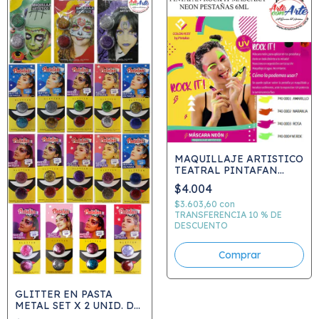
MAQUILLAJE ARTISTICO
TEATRAL PINTAFAN
ROCK IT MASCARA
$4.004
NEON PESTA¾AS 6ML
COD 741
$3.603,60
con
TRANSFERENCIA 10 % DE
DESCUENTO
Comprar
GLITTER EN PASTA
METAL SET X 2 UNID. DE
2GRS C/U MAQUILLAJE