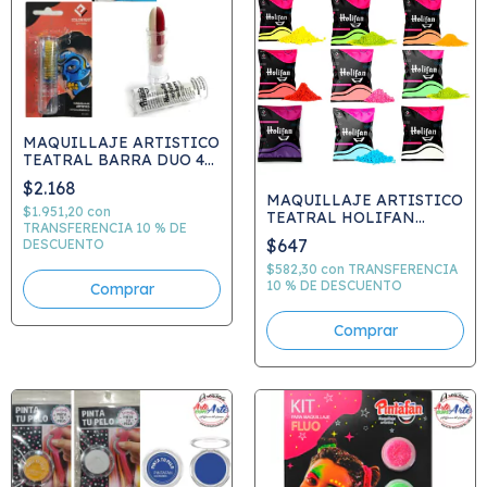
MAQUILLAJE ARTISTICO
TEATRAL BARRA DUO 4
GRS C774
$2.168
MAQUILLAJE ARTISTICO
$1.951,20
con
TEATRAL HOLIFAN
TRANSFERENCIA 10 % DE
POLVO PARA FESTEJAR -
$647
DESCUENTO
50GRS
$582,30
con
TRANSFERENCIA
10 % DE DESCUENTO
Comprar
Comprar