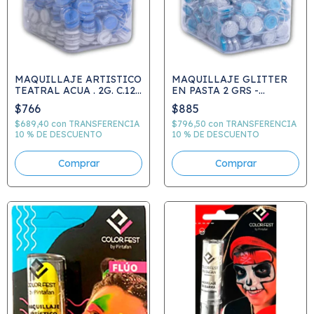
MAQUILLAJE ARTISTICO
MAQUILLAJE GLITTER
TEATRAL ACUA . 2G. C.122
EN PASTA 2 GRS -
- PRECIO UNITARIO -
PRECIO UNITARIO -
$766
$885
ARGENTINA - BLANCO O
ARGENTINA CELESTE o
CELESTE
PLATA
$689,40
con
TRANSFERENCIA
$796,50
con
TRANSFERENCIA
10 % DE DESCUENTO
10 % DE DESCUENTO