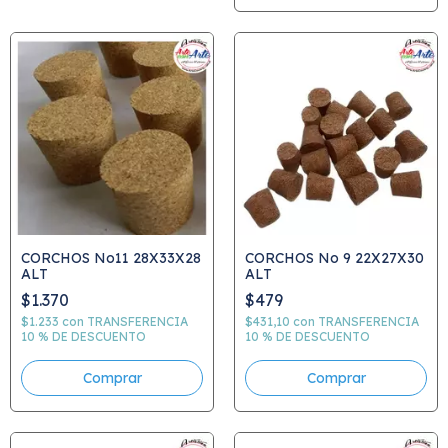
CORCHOS No11 28X33X28
CORCHOS No 9 22X27X30
ALT
ALT
$1.370
$479
$1.233
con
TRANSFERENCIA
$431,10
con
TRANSFERENCIA
10 % DE DESCUENTO
10 % DE DESCUENTO