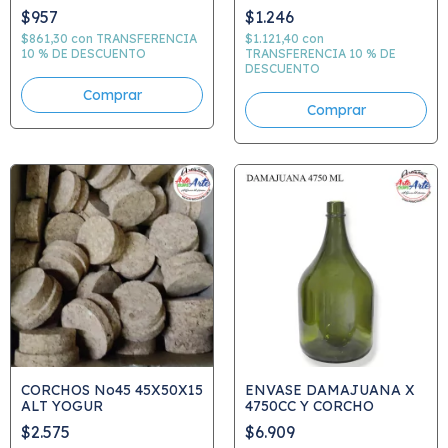
PULVERIZADORA
$957
$1.246
$861,30
con
TRANSFERENCIA
$1.121,40
con
10 % DE DESCUENTO
TRANSFERENCIA 10 % DE
DESCUENTO
CORCHOS No45 45X50X15
ENVASE DAMAJUANA X
ALT YOGUR
4750CC Y CORCHO
$2.575
$6.909