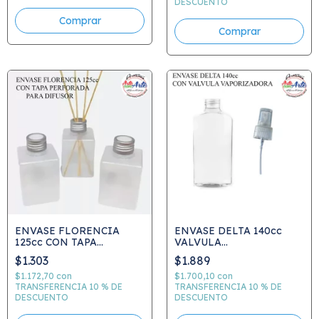
DESCUENTO
ENVASE FLORENCIA
ENVASE DELTA 140cc
125cc CON TAPA
VALVULA
PERFORADA PARA
PULVERIZADORA
$1.303
$1.889
DIFUSOR
$1.172,70
con
$1.700,10
con
TRANSFERENCIA 10 % DE
TRANSFERENCIA 10 % DE
DESCUENTO
DESCUENTO