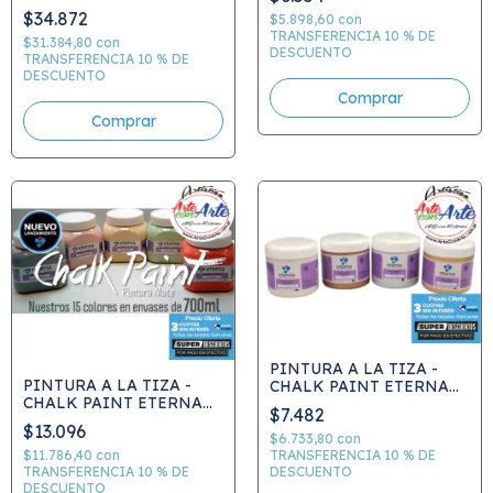
VER CARTA COLORES -
ETERNA 100 ml G1
$34.872
ELEGIR COLOR
$5.898,60
con
colores comunes a
TRANSFERENCIA 10 % DE
elecci¢n - PRECIO COMBO
$31.384,80
con
DESCUENTO
TRANSFERENCIA 10 % DE
DESCUENTO
Comprar
PINTURA A LA TIZA -
PINTURA A LA TIZA -
CHALK PAINT ETERNA
CHALK PAINT ETERNA
METAL 200ml x unidad -
$7.482
700ml x unidad - VER
VER CARTA COLORES -
$13.096
CARTA COLORES -
ELEGIR COLOR
$6.733,80
con
ELEGIR COLOR
TRANSFERENCIA 10 % DE
$11.786,40
con
DESCUENTO
TRANSFERENCIA 10 % DE
DESCUENTO