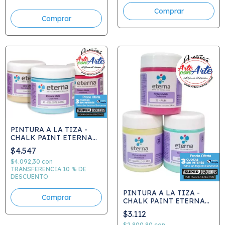
Comprar
Comprar
PINTURA A LA TIZA -
CHALK PAINT ETERNA
200ml x unidad -COLORES
$4.547
COMUNES - VER CARTA
COLORES - ELEGIR
$4.092,30
con
COLOR
TRANSFERENCIA 10 % DE
DESCUENTO
PINTURA A LA TIZA -
Comprar
CHALK PAINT ETERNA
100 ml x unidad - - VER
$3.112
CARTA COLORES -
ELEGIR COLOR
$2.800,80
con