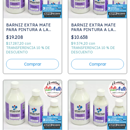
BARNIZ EXTRA MATE
BARNIZ EXTRA MATE
PARA PINTURA A LA
PARA PINTURA A LA
TIZA CHALK PAINT 1 LTS.
TIZA CHALK PAINT 500
$19.208
$10.638
ETERNA
ML ETERNA
$17.287,20
con
$9.574,20
con
TRANSFERENCIA 10 % DE
TRANSFERENCIA 10 % DE
DESCUENTO
DESCUENTO