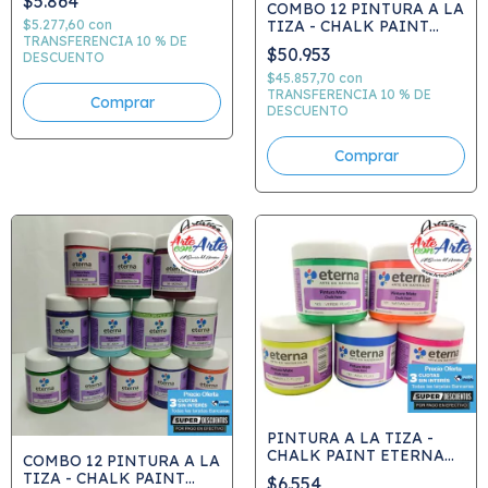
$5.864
COMBO 12 PINTURA A LA
TIZA - CHALK PAINT
$5.277,60
con
TRANSFERENCIA 10 % DE
ETERNA 200ml G1 colores
$50.953
DESCUENTO
comunes a elecci¢n -
PRECIO COMBO
$45.857,70
con
TRANSFERENCIA 10 % DE
DESCUENTO
PINTURA A LA TIZA -
CHALK PAINT ETERNA
COMBO 12 PINTURA A LA
FLUO 200ml x unidad -
TIZA - CHALK PAINT
$6.554