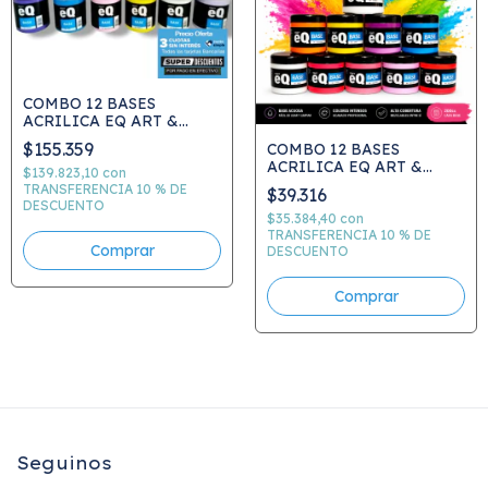
COMBO 12 BASES
ACRILICA EQ ART &
CRAFT 900 CC - podes
$155.359
COMBO 12 BASES
elegir colores - PRECIO
ACRILICA EQ ART &
COMBO
$139.823,10
con
CRAFT 200 CC - podes
TRANSFERENCIA 10 % DE
$39.316
elegir colores - PRECIO
DESCUENTO
COMBO
$35.384,40
con
TRANSFERENCIA 10 % DE
DESCUENTO
Seguinos