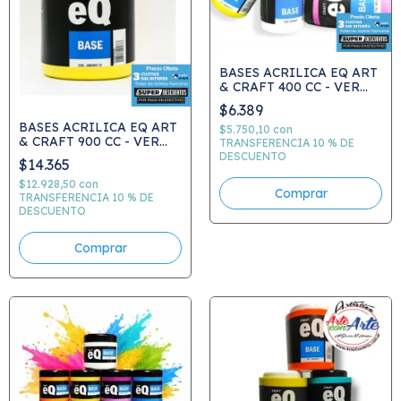
BASES ACRILICA EQ ART
& CRAFT 400 CC - VER
CARTA DE COLORES -
$6.389
ELEGIR COLOR
BASES ACRILICA EQ ART
$5.750,10
con
& CRAFT 900 CC - VER
TRANSFERENCIA 10 % DE
CARTA DE COLORES -
DESCUENTO
$14.365
ELEGIR COLOR
$12.928,50
con
Comprar
TRANSFERENCIA 10 % DE
DESCUENTO
Comprar