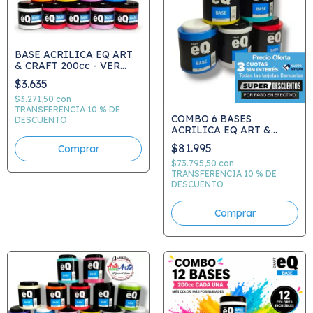
BASE ACRILICA EQ ART
& CRAFT 200cc - VER
CARTA DE COLORES -
$3.635
ELEGIR COLOR
$3.271,50
con
TRANSFERENCIA 10 % DE
COMBO 6 BASES
DESCUENTO
ACRILICA EQ ART &
CRAFT 900 CC - podes
$81.995
Comprar
elegir colores - PRECIO
COMBO
$73.795,50
con
TRANSFERENCIA 10 % DE
DESCUENTO