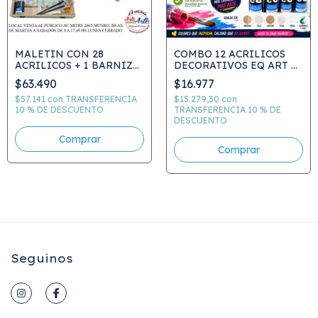
MALETIN CON 28
COMBO 12 ACRILICOS
ACRILICOS + 1 BARNIZ
DECORATIVOS EQ ART &
DE TERMINACION + 2
CRAFT 50cc EQ ARTE - -
$63.490
$16.977
PINCELES + 1 PINCELETA
ELEGIR COLORES
+ 1 SERVILLETA + 1
$57.141
con
TRANSFERENCIA
$15.279,30
con
STENCIL - ELEGIR
10 % DE DESCUENTO
TRANSFERENCIA 10 % DE
DESCUENTO
COLORES
Seguinos