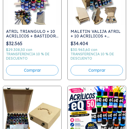
ATRIL TRIANGULO + 10
MALETIN VALIJA ATRIL
ACRILICOS + BASTIDOR
+ 10 ACRILICOS +
+ 6 PINCELES + PALETA -
BASTIDOR + 6 PINCELES
$32.565
$34.404
ELEGIR COLORES
+ PALETA - ELEGIR
COLORES
$29.308,50
con
$30.963,60
con
TRANSFERENCIA 10 % DE
TRANSFERENCIA 10 % DE
DESCUENTO
DESCUENTO