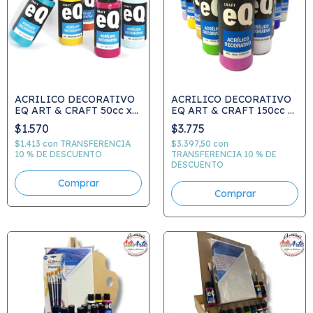
ACRILICO DECORATIVO
ACRILICO DECORATIVO
EQ ART & CRAFT 50cc x
EQ ART & CRAFT 150cc x
Unidad
Unidad - PRECIO
$1.570
$3.775
UNITARIO - VER CARTA
DE COLORES - ELEGIR
$1.413
con
TRANSFERENCIA
$3.397,50
con
10 % DE DESCUENTO
COLOR
TRANSFERENCIA 10 % DE
DESCUENTO
Comprar
Comprar