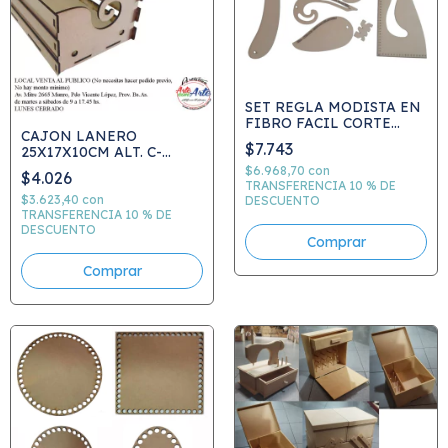
SET REGLA MODISTA EN
FIBRO FACIL CORTE
CAJON LANERO
LASER
$7.743
25X17X10CM ALT. C-
LASER
$6.968,70
con
$4.026
TRANSFERENCIA 10 % DE
$3.623,40
con
DESCUENTO
TRANSFERENCIA 10 % DE
DESCUENTO