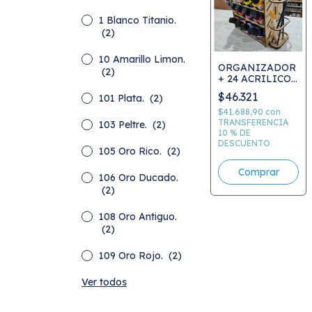
1 Blanco Titanio.
(2)
10 Amarillo Limon.
ORGANIZADOR
(2)
+ 24 ACRILICOS
DECO + 3
$46.321
101 Plata.
(2)
PINCELES + 1
PINCELETA -
$41.688,90
con
ELEGIR
TRANSFERENCIA
103 Peltre.
(2)
10 % DE
COLORES
DESCUENTO
105 Oro Rico.
(2)
106 Oro Ducado.
(2)
108 Oro Antiguo.
(2)
109 Oro Rojo.
(2)
Ver todos