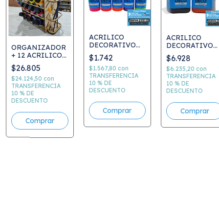
ACRILICO
ACRILICO
DECORATIVO
DECORATIVO
ORGANIZADOR
ETERNA 50 ml -
ETERNA 250 M
+ 12 ACRILICOS
$1.742
$6.928
VER CARTA DE
- VER CARTA D
DECO + 3
$26.805
COLORES -
COLORES -
$1.567,80
con
$6.235,20
con
PINCELES + 1
PRECIO
TRANSFERENCIA
PRECIO
TRANSFERENCIA
PINCELETA -
$24.124,50
con
10 % DE
10 % DE
UNITARIO -
UNITARIO -
ELEGIR
TRANSFERENCIA
DESCUENTO
DESCUENTO
ELEGIR COLOR
ELEGIR COLO
10 % DE
COLORES
DESCUENTO
Comprar
Comprar