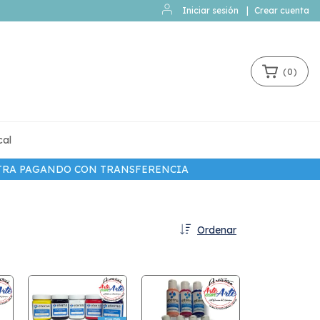
Iniciar sesión
|
Crear cuenta
(
0
)
cal
EXTRA PAGANDO CON TRANSFERENCIA
Ordenar