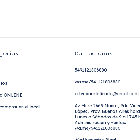
gorías
Contactános
5491121806880
wa.me/541121806880
tos
arteconartetienda@gmail.com
a ONLINE
Av Mitre 2665 Munro, Pdo Vice
omprar en el local
López, Prov. Buenos Aires hora
Lunes a Sábados de 9 a 17.45 h
Administración y ventas:
wa.me/541121806880