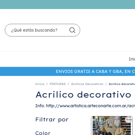
Ini
ENVIOS GRATIS A CABA Y GBA, EN
Inicio
/
PINTURAS
/
Acrilicos Decorativos
/
Acrilico decorati
Acrilico decorativo
Info: http://www.artistica.arteconarte.com.ar/ac
Filtrar por
Color