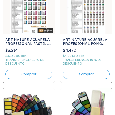
ART NATURE ACUARELA
ART NATURE ACUARELA
PROFESIONAL PASTILLA
PROFESIONAL POMO
4GRS. - PRECIO POR
8ML - PRECIO POR
$3.514
$4.472
UNIDAD
UNIDAD
$3.162,60
con
$4.024,80
con
TRANSFERENCIA 10 % DE
TRANSFERENCIA 10 % DE
DESCUENTO
DESCUENTO
Comprar
Comprar