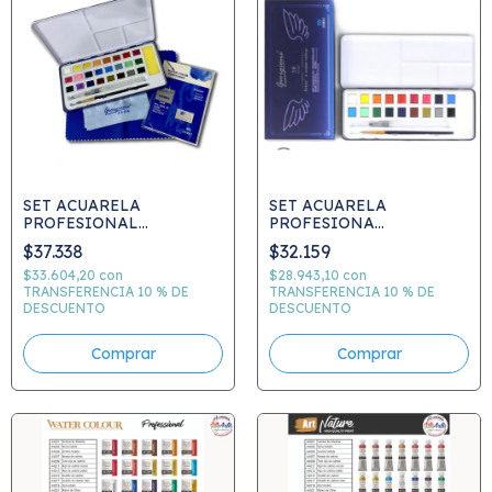
SET ACUARELA
SET ACUARELA
PROFESIONAL
PROFESIONA
GIORGIONE 24 COL.+ 6
GIORGIONE 18 COL.+ 6
$37.338
$32.159
hojas de 300g + pincel +
hojas de 300g + pincel +
pincel recargable +
pincel recargable +
$33.604,20
con
$28.943,10
con
almohadilla + paños G-
TRANSFERENCIA 10 % DE
almohadilla + paños G-
TRANSFERENCIA 10 % DE
DESCUENTO
DESCUENTO
1618A /
1618A /