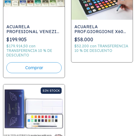
ACUARELA
ACUARELA
PROFESIONAL VENEZIA
PROF.GIORGIONE X60
EN PAN SET 24 PANES
col.LATA SET.+PINCEL
$199.905
$58.000
SURT 1,5 ml
$179.914,50
con
$52.200
con
TRANSFERENCIA
TRANSFERENCIA 10 % DE
10 % DE DESCUENTO
DESCUENTO
SIN STOCK