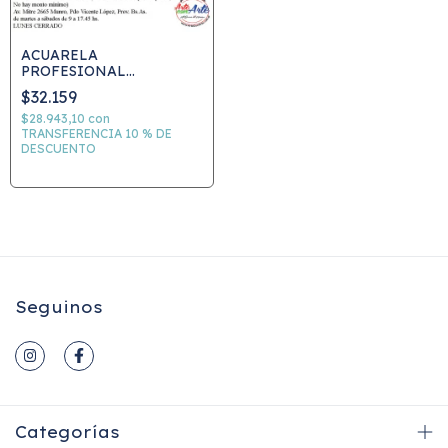
ACUARELA
PROFESIONAL
GIORGIONE X18 col. SET
$32.159
LATA
$28.943,10
con
TRANSFERENCIA 10 % DE
DESCUENTO
Seguinos
Categorías