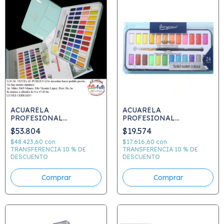
ACUARELA
ACUARELA
PROFESIONAL
PROFESIONAL
GIORGIONE X48 col.
GIORGIONE X 24 col.
$53.804
$19.574
LATA SET.+PINCEL
$48.423,60
con
$17.616,60
con
TRANSFERENCIA 10 % DE
TRANSFERENCIA 10 % DE
DESCUENTO
DESCUENTO