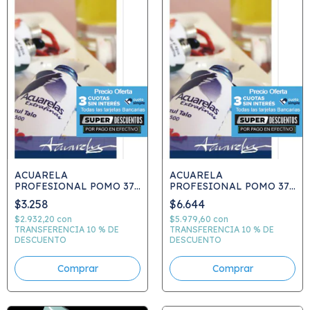
ACUARELA
ACUARELA
PROFESIONAL POMO 37
PROFESIONAL POMO 37
cc ATELIER - PRECIO
cc ATELIER G 3 - PRECIO
$3.258
$6.644
UNITARIO - ELEGIR
UNITARIO -ELEGIR
COLOR
COLOR
$2.932,20
con
$5.979,60
con
TRANSFERENCIA 10 % DE
TRANSFERENCIA 10 % DE
DESCUENTO
DESCUENTO
Comprar
Comprar