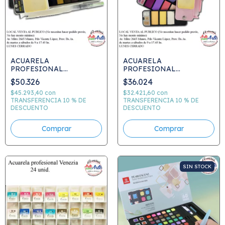
ACUARELA
ACUARELA
PROFESIONAL
PROFESIONAL
GIORGIONE X33 color
GIORGIONE X18 colores
$50.326
$36.024
estuche deslizable
estuche deslizable
$45.293,40
con
$32.421,60
con
TRANSFERENCIA 10 % DE
TRANSFERENCIA 10 % DE
DESCUENTO
DESCUENTO
SIN STOCK